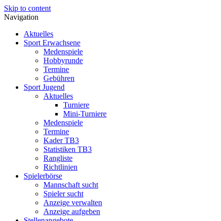
Skip to content
Navigation
Aktuelles
Sport Erwachsene
Medenspiele
Hobbyrunde
Termine
Gebühren
Sport Jugend
Aktuelles
Turniere
Mini-Turniere
Medenspiele
Termine
Kader TB3
Statistiken TB3
Rangliste
Richtlinien
Spielerbörse
Mannschaft sucht
Spieler sucht
Anzeige verwalten
Anzeige aufgeben
Stellenangebote