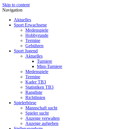
Skip to content
Navigation
Aktuelles
Sport Erwachsene
Medenspiele
Hobbyrunde
Termine
Gebühren
Sport Jugend
Aktuelles
Turniere
Mini-Turniere
Medenspiele
Termine
Kader TB3
Statistiken TB3
Rangliste
Richtlinien
Spielerbörse
Mannschaft sucht
Spieler sucht
Anzeige verwalten
Anzeige aufgeben
Stellenangebote