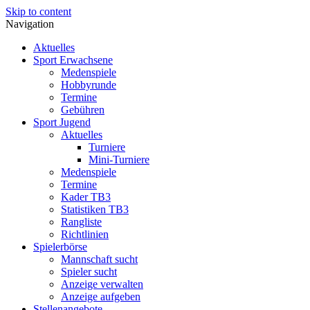
Skip to content
Navigation
Aktuelles
Sport Erwachsene
Medenspiele
Hobbyrunde
Termine
Gebühren
Sport Jugend
Aktuelles
Turniere
Mini-Turniere
Medenspiele
Termine
Kader TB3
Statistiken TB3
Rangliste
Richtlinien
Spielerbörse
Mannschaft sucht
Spieler sucht
Anzeige verwalten
Anzeige aufgeben
Stellenangebote