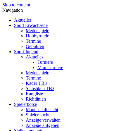
Skip to content
Navigation
Aktuelles
Sport Erwachsene
Medenspiele
Hobbyrunde
Termine
Gebühren
Sport Jugend
Aktuelles
Turniere
Mini-Turniere
Medenspiele
Termine
Kader TB3
Statistiken TB3
Rangliste
Richtlinien
Spielerbörse
Mannschaft sucht
Spieler sucht
Anzeige verwalten
Anzeige aufgeben
Stellenangebote