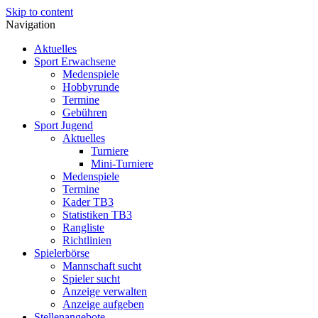
Skip to content
Navigation
Aktuelles
Sport Erwachsene
Medenspiele
Hobbyrunde
Termine
Gebühren
Sport Jugend
Aktuelles
Turniere
Mini-Turniere
Medenspiele
Termine
Kader TB3
Statistiken TB3
Rangliste
Richtlinien
Spielerbörse
Mannschaft sucht
Spieler sucht
Anzeige verwalten
Anzeige aufgeben
Stellenangebote