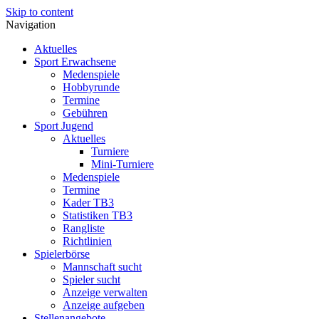
Skip to content
Navigation
Aktuelles
Sport Erwachsene
Medenspiele
Hobbyrunde
Termine
Gebühren
Sport Jugend
Aktuelles
Turniere
Mini-Turniere
Medenspiele
Termine
Kader TB3
Statistiken TB3
Rangliste
Richtlinien
Spielerbörse
Mannschaft sucht
Spieler sucht
Anzeige verwalten
Anzeige aufgeben
Stellenangebote