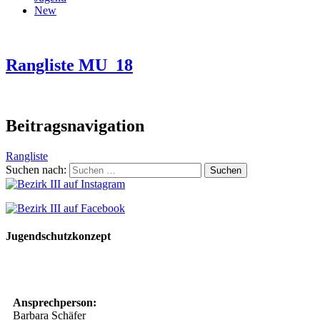
New
Rangliste MU_18
Beitragsnavigation
Rangliste
Suchen nach:
Jugendschutzkonzept
10 Spielregeln für ein gutes und sicheres Miteinander
Ansprechperson:
Barbara Schäfer