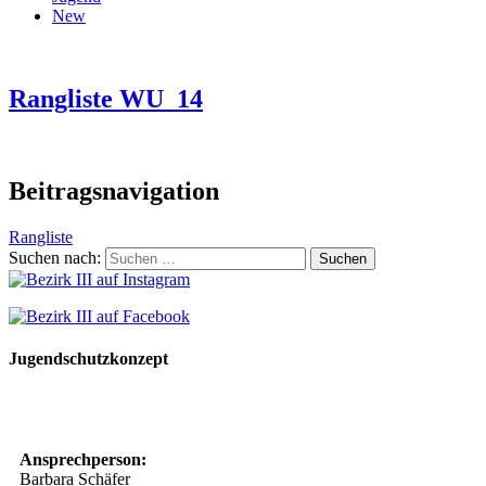
New
Rangliste WU_14
Beitragsnavigation
Rangliste
Suchen nach:
Jugendschutzkonzept
10 Spielregeln für ein gutes und sicheres Miteinander
Ansprechperson:
Barbara Schäfer