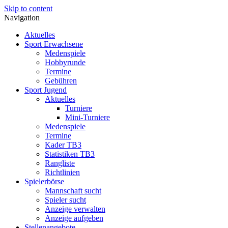
Skip to content
Navigation
Aktuelles
Sport Erwachsene
Medenspiele
Hobbyrunde
Termine
Gebühren
Sport Jugend
Aktuelles
Turniere
Mini-Turniere
Medenspiele
Termine
Kader TB3
Statistiken TB3
Rangliste
Richtlinien
Spielerbörse
Mannschaft sucht
Spieler sucht
Anzeige verwalten
Anzeige aufgeben
Stellenangebote