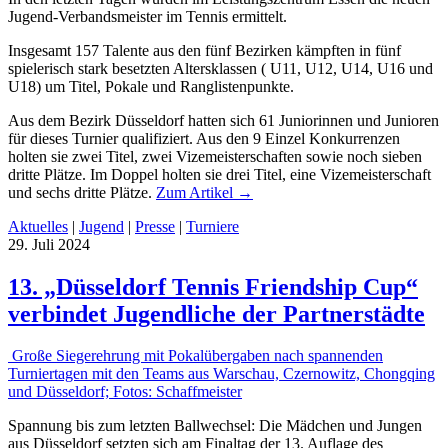
Jugend-Verbandsmeister im Tennis ermittelt.
Insgesamt 157 Talente aus den fünf Bezirken kämpften in fünf
spielerisch stark besetzten Altersklassen ( U11, U12, U14, U16 und
U18) um Titel, Pokale und Ranglistenpunkte.
Aus dem Bezirk Düsseldorf hatten sich 61 Juniorinnen und Junioren
für dieses Turnier qualifiziert. Aus den 9 Einzel Konkurrenzen
holten sie zwei Titel, zwei Vizemeisterschaften sowie noch sieben
dritte Plätze. Im Doppel holten sie drei Titel, eine Vizemeisterschaft
und sechs dritte Plätze.
Zum Artikel
→
Aktuelles
|
Jugend
|
Presse
|
Turniere
29. Juli 2024
13. „Düsseldorf Tennis Friendship Cup“
verbindet Jugendliche der Partnerstädte
Große Siegerehrung mit Pokalübergaben nach spannenden
Turniertagen mit den Teams aus Warschau, Czernowitz, Chongqing
und Düsseldorf; Fotos: Schaffmeister
Spannung bis zum letzten Ballwechsel: Die Mädchen und Jungen
aus Düsseldorf setzten sich am Finaltag der 13. Auflage des