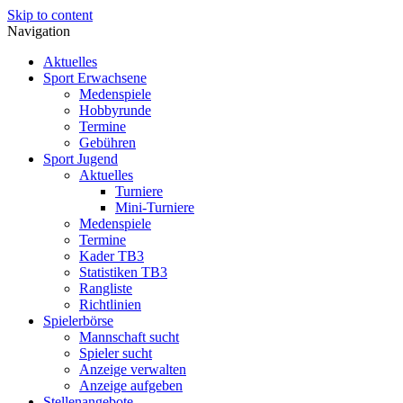
Skip to content
Navigation
Aktuelles
Sport Erwachsene
Medenspiele
Hobbyrunde
Termine
Gebühren
Sport Jugend
Aktuelles
Turniere
Mini-Turniere
Medenspiele
Termine
Kader TB3
Statistiken TB3
Rangliste
Richtlinien
Spielerbörse
Mannschaft sucht
Spieler sucht
Anzeige verwalten
Anzeige aufgeben
Stellenangebote