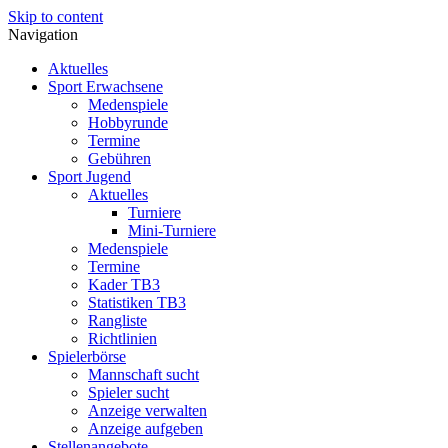
Skip to content
Navigation
Aktuelles
Sport Erwachsene
Medenspiele
Hobbyrunde
Termine
Gebühren
Sport Jugend
Aktuelles
Turniere
Mini-Turniere
Medenspiele
Termine
Kader TB3
Statistiken TB3
Rangliste
Richtlinien
Spielerbörse
Mannschaft sucht
Spieler sucht
Anzeige verwalten
Anzeige aufgeben
Stellenangebote