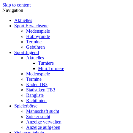
Skip to content
Navigation
Aktuelles
Sport Erwachsene
Medenspiele
Hobbyrunde
Termine
Gebühren
Sport Jugend
Aktuelles
Turniere
Mini-Turniere
Medenspiele
Termine
Kader TB3
Statistiken TB3
Rangliste
Richtlinien
Spielerbörse
Mannschaft sucht
Spieler sucht
Anzeige verwalten
Anzeige aufgeben
Stellenangebote