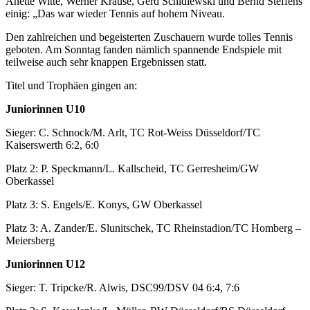
Anette Witte, Werner Krause, Gerd Schidlewski und Bernd Steffens
einig: „Das war wieder Tennis auf hohem Niveau.
Den zahlreichen und begeisterten Zuschauern wurde tolles Tennis
geboten. Am Sonntag fanden nämlich spannende Endspiele mit
teilweise auch sehr knappen Ergebnissen statt.
Titel und Trophäen gingen an:
Juniorinnen U10
Sieger: C. Schnock/M. Arlt, TC Rot-Weiss Düsseldorf/TC
Kaiserswerth 6:2, 6:0
Platz 2: P. Speckmann/L. Kallscheid, TC Gerresheim/GW
Oberkassel
Platz 3: S. Engels/E. Konys, GW Oberkassel
Platz 3: A. Zander/E. Slunitschek, TC Rheinstadion/TC Homberg –
Meiersberg
Juniorinnen U12
Sieger: T. Tripcke/R. Alwis, DSC99/DSV 04 6:4, 7:6