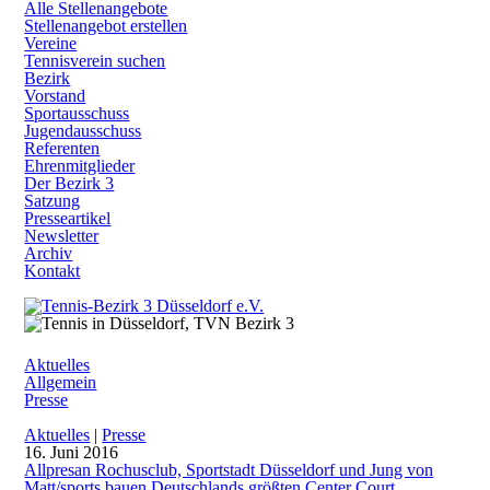
Alle Stellenangebote
Stellenangebot erstellen
Vereine
Tennisverein suchen
Bezirk
Vorstand
Sportausschuss
Jugendausschuss
Referenten
Ehrenmitglieder
Der Bezirk 3
Satzung
Presseartikel
Newsletter
Archiv
Kontakt
Aktuelles
Allgemein
Presse
Aktuelles
|
Presse
16. Juni 2016
Allpresan Rochusclub, Sportstadt Düsseldorf und Jung von
Matt/sports bauen Deutschlands größten Center Court.