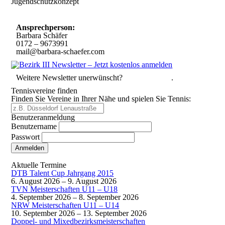
Jugendschutzkonzept
10 Spielregeln für ein gutes und sicheres Miteinander
Ansprechperson:
Barbara Schäfer
0172 – 9673991
mail@barbara-schaefer.com
Weitere Newsletter unerwünscht?
Hier abmelden
.
Tennisvereine finden
Finden Sie Vereine in Ihrer Nähe und spielen Sie Tennis:
Benutzeranmeldung
Benutzername
Passwort
Passwort vergessen
Aktuelle Termine
DTB Talent Cup Jahrgang 2015
6. August 2026
–
9. August 2026
TVN Meisterschaften U11 – U18
4. September 2026
–
8. September 2026
NRW Meisterschaften U11 – U14
10. September 2026
–
13. September 2026
Doppel- und Mixedbezirksmeisterschaften