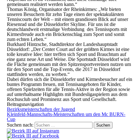
gemeinsam realisiert werden kann.“
Thomas König, Organisator der Rheinkirmes: „Wir bieten
unseren Besuchern für zehn Tage einen der spektakulärsten
Tenniscourts der Welt – mit einem grandiosen Blick auf unser
Riesenrad und die Düsseldorfer Skyline. Für uns ist die
deutschlandweit erstmalige Verbindung des Tennissports mit
Kirmesfreude auch ein Brückenschlag zum Sport und somit
zum echten Leben.“
Burkhard Hintzsche, Stadtdirektor der Landeshauptstadt
Düsseldorf: „Der Center Court auf der größten Kirmes ist eine
tolle kreative Idee: hier treffen sich Sport und Brauchtum auf
eine ganz neue Art und Weise. Die Sportstadt Düsseldorf wird
die Fläche gemeinsam mit den Spitzensportvereinen nutzen um
für den Sport und die Top-Events, die 2017 in Düsseldorf
stattfinden werden, zu werben.“
Dabei dürfen sich die Düsseldorfer und Kirmesbesucher auf ein
buntes Programm freuen, mit Tennisangeboten für Kinder,
offenen Spielzeiten für alle Tennis-Aktive in der Region sowie
auf unterhaltsame Highlights mit Bundesligaspielern aus dem
Rochusclub und Prominenz aus Sport und Gesellschaft.
Beitragsnavigation
Bezirksmeisterschaften der Jugend
Kleinfeld-Mannschafts-Meisterschaften um den Mc BURN-
Cup
Suchen nach: