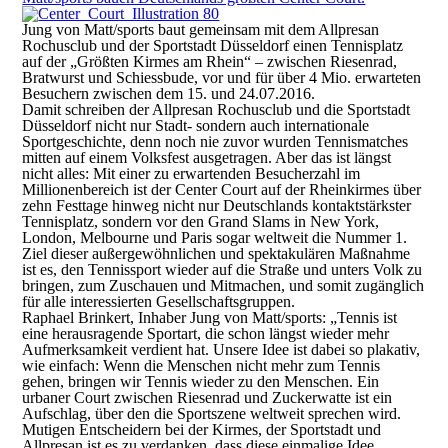
Jung von Matt/sports baut gemeinsam mit dem Allpresan
Rochusclub und der Sportstadt Düsseldorf einen Tennisplatz
auf der „Größten Kirmes am Rhein“ – zwischen Riesenrad,
Bratwurst und Schiessbude, vor und für über 4 Mio. erwarteten
Besuchern zwischen dem 15. und 24.07.2016.
Damit schreiben der Allpresan Rochusclub und die Sportstadt
Düsseldorf nicht nur Stadt- sondern auch internationale
Sportgeschichte, denn noch nie zuvor wurden Tennismatches
mitten auf einem Volksfest ausgetragen. Aber das ist längst
nicht alles: Mit einer zu erwartenden Besucherzahl im
Millionenbereich ist der Center Court auf der Rheinkirmes über
zehn Festtage hinweg nicht nur Deutschlands kontaktstärkster
Tennisplatz, sondern vor den Grand Slams in New York,
London, Melbourne und Paris sogar weltweit die Nummer 1.
Ziel dieser außergewöhnlichen und spektakulären Maßnahme
ist es, den Tennissport wieder auf die Straße und unters Volk zu
bringen, zum Zuschauen und Mitmachen, und somit zugänglich
für alle interessierten Gesellschaftsgruppen.
Raphael Brinkert, Inhaber Jung von Matt/sports: „Tennis ist
eine herausragende Sportart, die schon längst wieder mehr
Aufmerksamkeit verdient hat. Unsere Idee ist dabei so plakativ,
wie einfach: Wenn die Menschen nicht mehr zum Tennis
gehen, bringen wir Tennis wieder zu den Menschen. Ein
urbaner Court zwischen Riesenrad und Zuckerwatte ist ein
Aufschlag, über den die Sportszene weltweit sprechen wird.
Mutigen Entscheidern bei der Kirmes, der Sportstadt und
Allpresan ist es zu verdanken, dass diese einmalige Idee