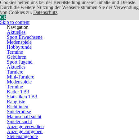
Cookies helfen uns bei der Bereitstellung unserer Inhalte und Dienste.
Durch die weitere Nutzung der Webseite stimmen Sie der Verwendung
von Cookies zu.
Datenschutz
Ok
Skip to content
Navigation
Aktuelles
Sport Erwachsene
Medenspiele
Hobbyrunde
Termine
Gebühren
Sport Jugend
Aktuelles
Turniere
Mini-Turniere
Medenspiele
Termine
Kader TB3
Statistiken TB3
Rangliste
Richtlinien
Spielerbörse
Mannschaft sucht
Spieler sucht
Anzeige verwalten
Anzeige aufgeben
Stellenangebote