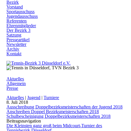
Bezirk
Vorstand
Sportausschuss
Jugendausschuss
Referenten
Ehrenmitglieder
Der Bezirk 3
Satzung
Presseartikel
Newsletter
Archiv
Kontakt
Aktuelles
Allgemein
Presse
Aktuelles
|
Jugend
|
Turniere
8. Juli 2018
Ausschreibung Doppelbezirksmeisterschaften der Jugend 2018
Anschreiben Doppel Bezirksmeisterschaften 2018
Schulbescheinigung Doppelbezirksmeisterschaften 2018
Beitragsnavigation
Die Kleinsten ganz groß beim Midcourt-Turnier des
Tennisbezirk Düsseldorf