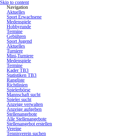
Skip to content
Navigation
Aktuelles
Sport Erwachsene
Medenspiele
Hobbyrunde
Termine
Gebühren
Sport Jugend
Aktuelles
Turniere
Mini-Turniere
Medenspiele
Termine
Kader TB3
Statistiken TB3
Rangliste
Richtlinien
Spielerbörse
Mannschaft sucht
Spieler sucht
Anzeige verwalten
Anzeige aufgeben
Stellenangebote
Alle Stellenangebote
Stellenangebot erstellen
Vereine
Tennisverein suchen