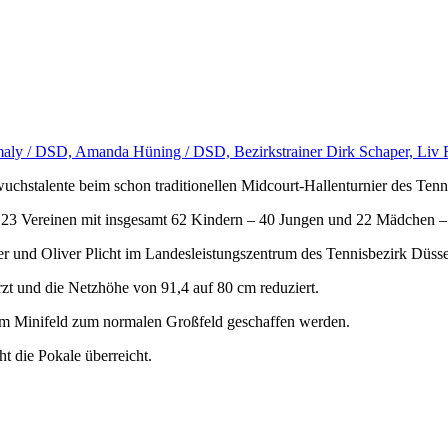
amaly / DSD, Amanda Hüning / DSD, Bezirkstrainer Dirk Schaper, Liv
stalente beim schon traditionellen Midcourt-Hallenturnier des Tenni
 23 Vereinen mit insgesamt 62 Kindern – 40 Jungen und 22 Mädchen –
per und Oliver Plicht im Landesleistungszentrum des Tennisbezirk Düs
rzt und die Netzhöhe von 91,4 auf 80 cm reduziert.
 vom Minifeld zum normalen Großfeld geschaffen werden.
ht die Pokale überreicht.