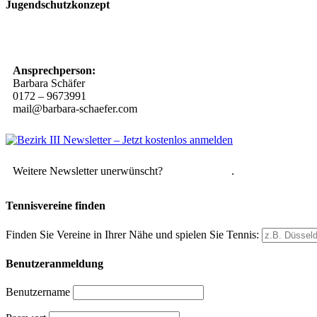
Jugendschutzkonzept
10 Spielregeln für ein gutes und sicheres Miteinander
Ansprechperson:
Barbara Schäfer
0172 – 9673991
mail@barbara-schaefer.com
Weitere Newsletter unerwünscht?
Hier abmelden
.
Tennisvereine finden
Finden Sie Vereine in Ihrer Nähe und spielen Sie Tennis:
Benutzeranmeldung
Benutzername