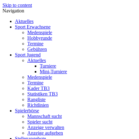
Skip to content
Navigation
Aktuelles
Sport Erwachsene
Medenspiele
Hobbyrunde
Termine
Gebühren
Sport Jugend
Aktuelles
Turniere
Mini-Turniere
Medenspiele
Termine
Kader TB3
Statistiken TB3
Rangliste
Richtlinien
Spielerbörse
Mannschaft sucht
Spieler sucht
Anzeige verwalten
Anzeige aufgeben
Stellenangebote