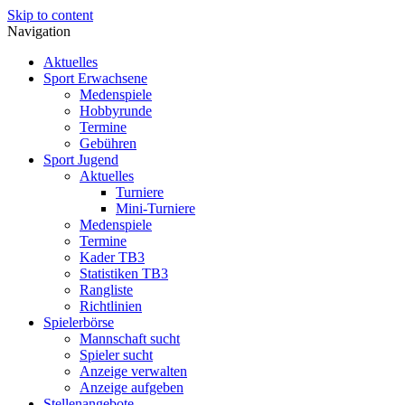
Skip to content
Navigation
Aktuelles
Sport Erwachsene
Medenspiele
Hobbyrunde
Termine
Gebühren
Sport Jugend
Aktuelles
Turniere
Mini-Turniere
Medenspiele
Termine
Kader TB3
Statistiken TB3
Rangliste
Richtlinien
Spielerbörse
Mannschaft sucht
Spieler sucht
Anzeige verwalten
Anzeige aufgeben
Stellenangebote