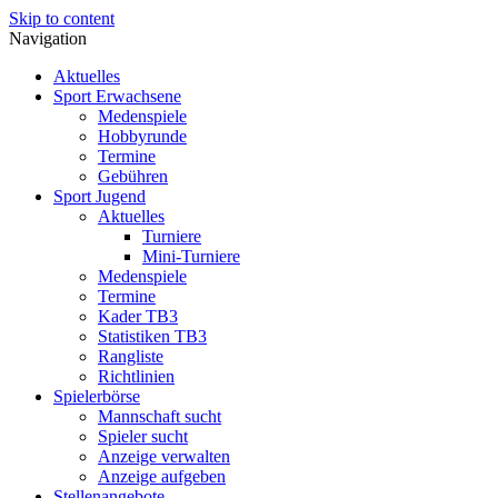
Skip to content
Navigation
Aktuelles
Sport Erwachsene
Medenspiele
Hobbyrunde
Termine
Gebühren
Sport Jugend
Aktuelles
Turniere
Mini-Turniere
Medenspiele
Termine
Kader TB3
Statistiken TB3
Rangliste
Richtlinien
Spielerbörse
Mannschaft sucht
Spieler sucht
Anzeige verwalten
Anzeige aufgeben
Stellenangebote