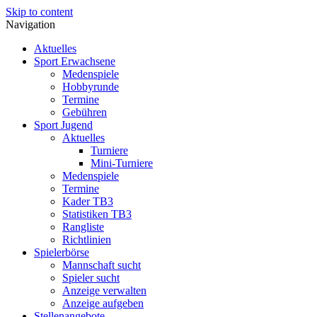
Skip to content
Navigation
Aktuelles
Sport Erwachsene
Medenspiele
Hobbyrunde
Termine
Gebühren
Sport Jugend
Aktuelles
Turniere
Mini-Turniere
Medenspiele
Termine
Kader TB3
Statistiken TB3
Rangliste
Richtlinien
Spielerbörse
Mannschaft sucht
Spieler sucht
Anzeige verwalten
Anzeige aufgeben
Stellenangebote