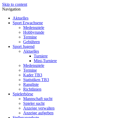
Skip to content
Navigation
Aktuelles
Sport Erwachsene
Medenspiele
Hobbyrunde
Termine
Gebühren
Sport Jugend
Aktuelles
Turniere
Mini-Turniere
Medenspiele
Termine
Kader TB3
Statistiken TB3
Rangliste
Richtlinien
Spielerbörse
Mannschaft sucht
Spieler sucht
Anzeige verwalten
Anzeige aufgeben
Stellenangebote