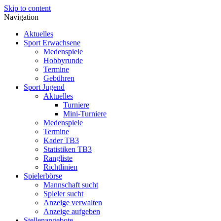
Skip to content
Navigation
Aktuelles
Sport Erwachsene
Medenspiele
Hobbyrunde
Termine
Gebühren
Sport Jugend
Aktuelles
Turniere
Mini-Turniere
Medenspiele
Termine
Kader TB3
Statistiken TB3
Rangliste
Richtlinien
Spielerbörse
Mannschaft sucht
Spieler sucht
Anzeige verwalten
Anzeige aufgeben
Stellenangebote