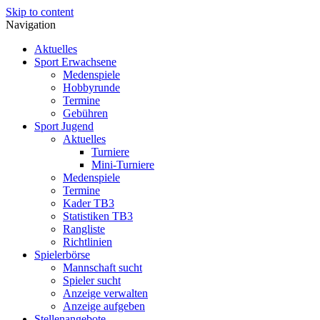
Skip to content
Navigation
Aktuelles
Sport Erwachsene
Medenspiele
Hobbyrunde
Termine
Gebühren
Sport Jugend
Aktuelles
Turniere
Mini-Turniere
Medenspiele
Termine
Kader TB3
Statistiken TB3
Rangliste
Richtlinien
Spielerbörse
Mannschaft sucht
Spieler sucht
Anzeige verwalten
Anzeige aufgeben
Stellenangebote