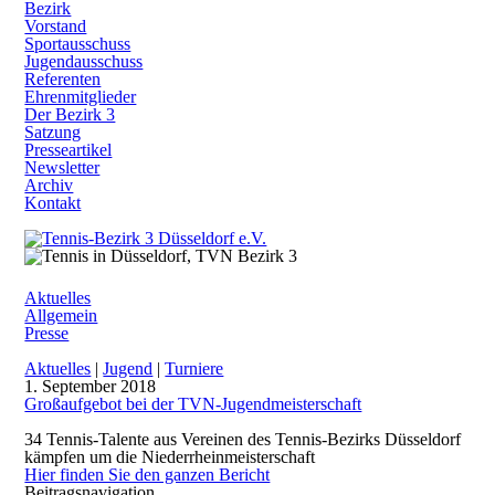
Bezirk
Vorstand
Sportausschuss
Jugendausschuss
Referenten
Ehrenmitglieder
Der Bezirk 3
Satzung
Presseartikel
Newsletter
Archiv
Kontakt
Aktuelles
Allgemein
Presse
Aktuelles
|
Jugend
|
Turniere
1. September 2018
Großaufgebot bei der TVN-Jugendmeisterschaft
34 Tennis-Talente aus Vereinen des Tennis-Bezirks Düsseldorf
kämpfen um die Niederrheinmeisterschaft
Hier finden Sie den ganzen Bericht
Beitragsnavigation