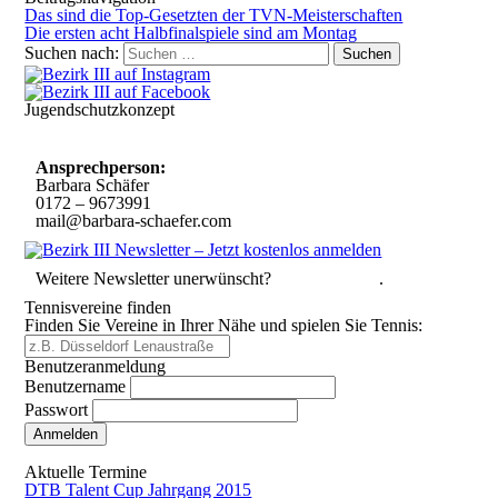
Das sind die Top-Gesetzten der TVN-Meisterschaften
Die ersten acht Halbfinalspiele sind am Montag
Suchen nach:
Jugendschutzkonzept
10 Spielregeln für ein gutes und sicheres Miteinander
Ansprechperson:
Barbara Schäfer
0172 – 9673991
mail@barbara-schaefer.com
Weitere Newsletter unerwünscht?
Hier abmelden
.
Tennisvereine finden
Finden Sie Vereine in Ihrer Nähe und spielen Sie Tennis:
Benutzeranmeldung
Benutzername
Passwort
Passwort vergessen
Aktuelle Termine
DTB Talent Cup Jahrgang 2015