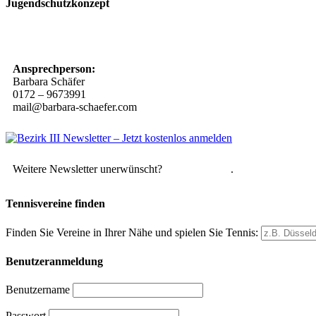
Jugendschutzkonzept
10 Spielregeln für ein gutes und sicheres Miteinander
Ansprechperson:
Barbara Schäfer
0172 – 9673991
mail@barbara-schaefer.com
Weitere Newsletter unerwünscht?
Hier abmelden
.
Tennisvereine finden
Finden Sie Vereine in Ihrer Nähe und spielen Sie Tennis:
Benutzeranmeldung
Benutzername
Passwort