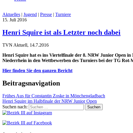
Aktuelles
|
Jugend
|
Presse
|
Turniere
15. Juli 2016
Henri Squire ist als Letzter noch dabei
TVN Aktuell, 14.7.2016
Henri Squire hat es ins Viertelfinale der 8. NRW Junior Open i
Niederrhein in den Wettbewerben des Turniers bei der TG Rot
Hier finden Sie den ganzen Bericht
Beitragsnavigation
Frühes Aus für Constantin Zoske in Mönchengladbach
Henri Squire im Halbfinale der NRW Junior Open
Suchen nach: