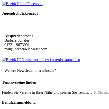
Jugendschutzkonzept
10 Spielregeln für ein gutes und sicheres Miteinander
Ansprechperson:
Barbara Schäfer
0172 – 9673991
mail@barbara-schaefer.com
Weitere Newsletter unerwünscht?
Hier abmelden
.
Tennisvereine finden
Finden Sie Vereine in Ihrer Nähe und spielen Sie Tennis:
Benutzeranmeldung