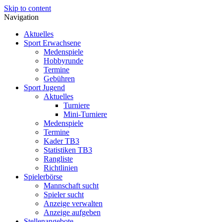
Skip to content
Navigation
Aktuelles
Sport Erwachsene
Medenspiele
Hobbyrunde
Termine
Gebühren
Sport Jugend
Aktuelles
Turniere
Mini-Turniere
Medenspiele
Termine
Kader TB3
Statistiken TB3
Rangliste
Richtlinien
Spielerbörse
Mannschaft sucht
Spieler sucht
Anzeige verwalten
Anzeige aufgeben
Stellenangebote