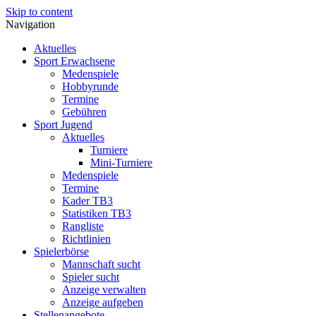
Skip to content
Navigation
Aktuelles
Sport Erwachsene
Medenspiele
Hobbyrunde
Termine
Gebühren
Sport Jugend
Aktuelles
Turniere
Mini-Turniere
Medenspiele
Termine
Kader TB3
Statistiken TB3
Rangliste
Richtlinien
Spielerbörse
Mannschaft sucht
Spieler sucht
Anzeige verwalten
Anzeige aufgeben
Stellenangebote