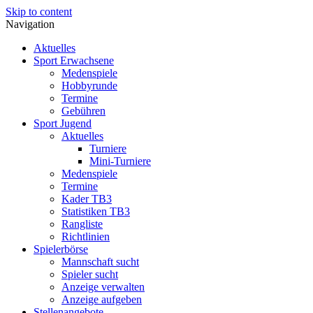
Skip to content
Navigation
Aktuelles
Sport Erwachsene
Medenspiele
Hobbyrunde
Termine
Gebühren
Sport Jugend
Aktuelles
Turniere
Mini-Turniere
Medenspiele
Termine
Kader TB3
Statistiken TB3
Rangliste
Richtlinien
Spielerbörse
Mannschaft sucht
Spieler sucht
Anzeige verwalten
Anzeige aufgeben
Stellenangebote