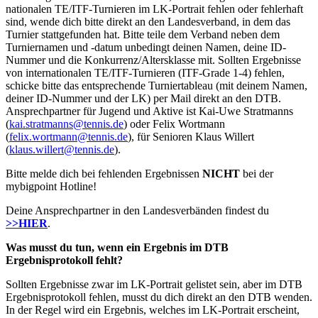
nationalen TE/ITF-Turnieren im LK-Portrait fehlen oder fehlerhaft
sind, wende dich bitte direkt an den Landesverband, in dem das
Turnier stattgefunden hat. Bitte teile dem Verband neben dem
Turniernamen und -datum unbedingt deinen Namen, deine ID-
Nummer und die Konkurrenz/Altersklasse mit. Sollten Ergebnisse
von internationalen TE/ITF-Turnieren (ITF-Grade 1-4) fehlen,
schicke bitte das entsprechende Turniertableau (mit deinem Namen,
deiner ID-Nummer und der LK) per Mail direkt an den DTB.
Ansprechpartner für Jugend und Aktive ist Kai-Uwe Stratmanns
(
kai.stratmanns@tennis.de
) oder Felix Wortmann
(
felix.wortmann@tennis.de
), für Senioren Klaus Willert
(
klaus.willert@tennis.de
).
Bitte melde dich bei fehlenden Ergebnissen
NICHT
bei der
mybigpoint Hotline!
Deine Ansprechpartner in den Landesverbänden findest du
>>HIER
.
Was musst du tun, wenn ein Ergebnis im DTB
Ergebnisprotokoll fehlt?
Sollten Ergebnisse zwar im LK-Portrait gelistet sein, aber im DTB
Ergebnisprotokoll fehlen, musst du dich direkt an den DTB wenden.
In der Regel wird ein Ergebnis, welches im LK-Portrait erscheint,