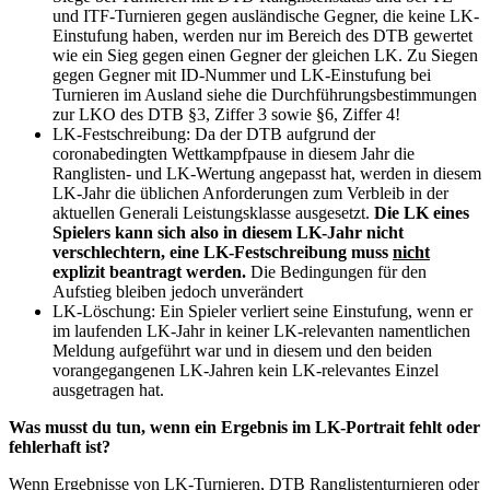
und ITF-Turnieren gegen ausländische Gegner, die keine LK-
Einstufung haben, werden nur im Bereich des DTB gewertet
wie ein Sieg gegen einen Gegner der gleichen LK. Zu Siegen
gegen Gegner mit ID-Nummer und LK-Einstufung bei
Turnieren im Ausland siehe die Durchführungsbestimmungen
zur LKO des DTB §3, Ziffer 3 sowie §6, Ziffer 4!
LK-Festschreibung: Da der DTB aufgrund der
coronabedingten Wettkampfpause in diesem Jahr die
Ranglisten- und LK-Wertung angepasst hat, werden in diesem
LK-Jahr die üblichen Anforderungen zum Verbleib in der
aktuellen Generali Leistungsklasse ausgesetzt.
Die LK eines
Spielers kann sich also in diesem LK-Jahr nicht
verschlechtern, eine LK-Festschreibung muss
nicht
explizit beantragt werden.
Die Bedingungen für den
Aufstieg bleiben jedoch unverändert
LK-Löschung: Ein Spieler verliert seine Einstufung, wenn er
im laufenden LK-Jahr in keiner LK-relevanten namentlichen
Meldung aufgeführt war und in diesem und den beiden
vorangegangenen LK-Jahren kein LK-relevantes Einzel
ausgetragen hat.
Was musst du tun, wenn ein Ergebnis im LK-Portrait fehlt oder
fehlerhaft ist?
Wenn Ergebnisse von LK-Turnieren, DTB Ranglistenturnieren oder