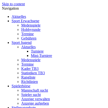
Skip to content
Navigation
Aktuelles
Sport Erwachsene
Medenspiele
Hobbyrunde
Termine
Gebühren
Sport Jugend
Aktuelles
Turniere
Mini-Turniere
Medenspiele
Termine
Kader TB3
Statistiken TB3
Rangliste
Richtlinien
Spielerbörse
Mannschaft sucht
Spieler sucht
Anzeige verwalten
Anzeige aufgeben
Stellenangebote