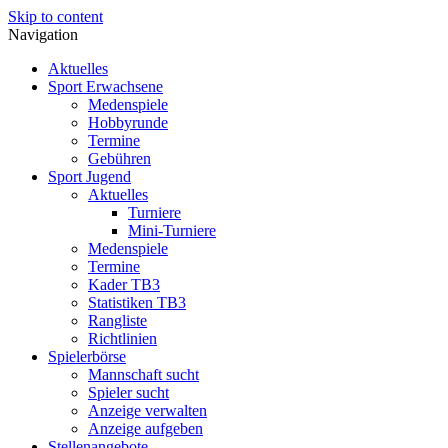
Skip to content
Navigation
Aktuelles
Sport Erwachsene
Medenspiele
Hobbyrunde
Termine
Gebühren
Sport Jugend
Aktuelles
Turniere
Mini-Turniere
Medenspiele
Termine
Kader TB3
Statistiken TB3
Rangliste
Richtlinien
Spielerbörse
Mannschaft sucht
Spieler sucht
Anzeige verwalten
Anzeige aufgeben
Stellenangebote