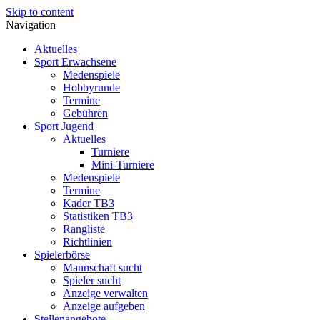
Skip to content
Navigation
Aktuelles
Sport Erwachsene
Medenspiele
Hobbyrunde
Termine
Gebühren
Sport Jugend
Aktuelles
Turniere
Mini-Turniere
Medenspiele
Termine
Kader TB3
Statistiken TB3
Rangliste
Richtlinien
Spielerbörse
Mannschaft sucht
Spieler sucht
Anzeige verwalten
Anzeige aufgeben
Stellenangebote