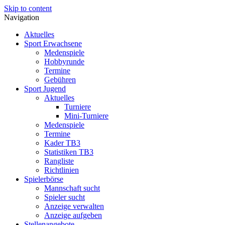
Skip to content
Navigation
Aktuelles
Sport Erwachsene
Medenspiele
Hobbyrunde
Termine
Gebühren
Sport Jugend
Aktuelles
Turniere
Mini-Turniere
Medenspiele
Termine
Kader TB3
Statistiken TB3
Rangliste
Richtlinien
Spielerbörse
Mannschaft sucht
Spieler sucht
Anzeige verwalten
Anzeige aufgeben
Stellenangebote