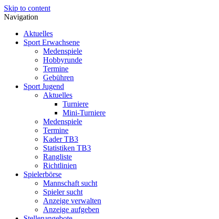
Skip to content
Navigation
Aktuelles
Sport Erwachsene
Medenspiele
Hobbyrunde
Termine
Gebühren
Sport Jugend
Aktuelles
Turniere
Mini-Turniere
Medenspiele
Termine
Kader TB3
Statistiken TB3
Rangliste
Richtlinien
Spielerbörse
Mannschaft sucht
Spieler sucht
Anzeige verwalten
Anzeige aufgeben
Stellenangebote