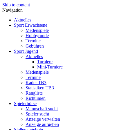
Skip to content
Navigation
Aktuelles
Sport Erwachsene
Medenspiele
Hobbyrunde
Termine
Gebühren
Sport Jugend
Aktuelles
Turniere
Mini-Turniere
Medenspiele
Termine
Kader TB3
Statistiken TB3
Rangliste
Richtlinien
Spielerbörse
Mannschaft sucht
Spieler sucht
Anzeige verwalten
Anzeige aufgeben
Stellenangebote