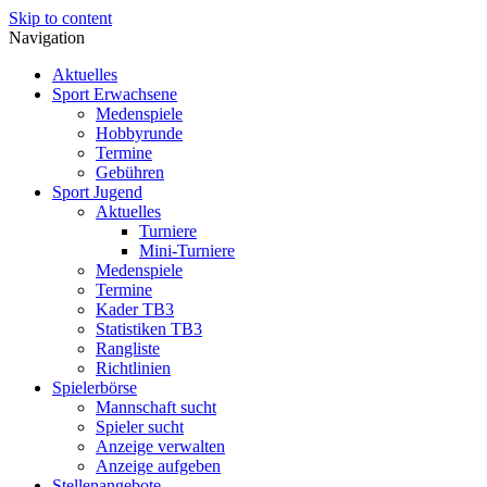
Skip to content
Navigation
Aktuelles
Sport Erwachsene
Medenspiele
Hobbyrunde
Termine
Gebühren
Sport Jugend
Aktuelles
Turniere
Mini-Turniere
Medenspiele
Termine
Kader TB3
Statistiken TB3
Rangliste
Richtlinien
Spielerbörse
Mannschaft sucht
Spieler sucht
Anzeige verwalten
Anzeige aufgeben
Stellenangebote