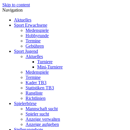
Skip to content
Navigation
Aktuelles
Sport Erwachsene
Medenspiele
Hobbyrunde
Termine
Gebühren
Sport Jugend
Aktuelles
Turniere
Mini-Turniere
Medenspiele
Termine
Kader TB3
Statistiken TB3
Rangliste
Richtlinien
Spielerbörse
Mannschaft sucht
Spieler sucht
Anzeige verwalten
Anzeige aufgeben
Stellenangebote