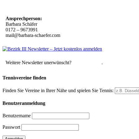
10 Spielregeln für ein gutes und sicheres Miteinander
Ansprechperson:
Barbara Schäfer
0172 – 9673991
mail@barbara-schaefer.com
Weitere Newsletter unerwünscht?
Hier abmelden
.
Tennisvereine finden
Finden Sie Vereine in Ihrer Nähe und spielen Sie Tennis:
Benutzeranmeldung
Benutzername
Passwort