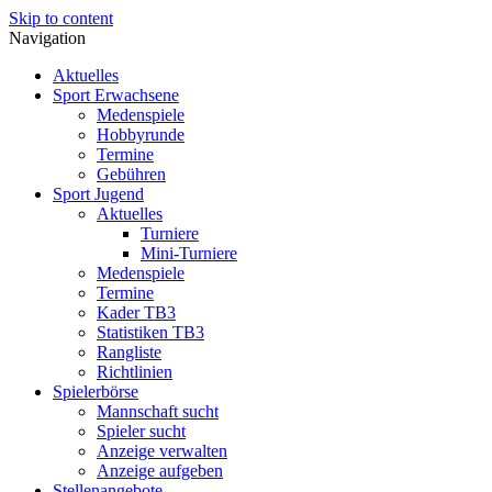
Skip to content
Navigation
Aktuelles
Sport Erwachsene
Medenspiele
Hobbyrunde
Termine
Gebühren
Sport Jugend
Aktuelles
Turniere
Mini-Turniere
Medenspiele
Termine
Kader TB3
Statistiken TB3
Rangliste
Richtlinien
Spielerbörse
Mannschaft sucht
Spieler sucht
Anzeige verwalten
Anzeige aufgeben
Stellenangebote