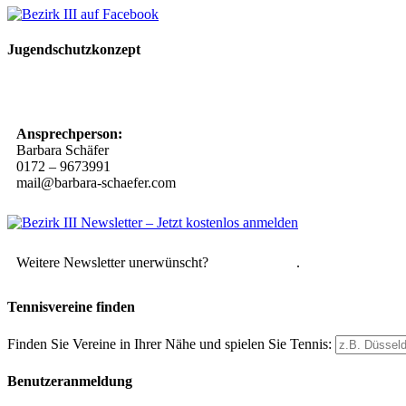
Jugendschutzkonzept
10 Spielregeln für ein gutes und sicheres Miteinander
Ansprechperson:
Barbara Schäfer
0172 – 9673991
mail@barbara-schaefer.com
Weitere Newsletter unerwünscht?
Hier abmelden
.
Tennisvereine finden
Finden Sie Vereine in Ihrer Nähe und spielen Sie Tennis:
Benutzeranmeldung