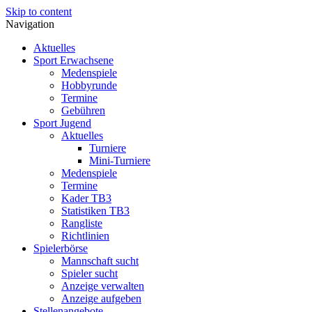
Skip to content
Navigation
Aktuelles
Sport Erwachsene
Medenspiele
Hobbyrunde
Termine
Gebühren
Sport Jugend
Aktuelles
Turniere
Mini-Turniere
Medenspiele
Termine
Kader TB3
Statistiken TB3
Rangliste
Richtlinien
Spielerbörse
Mannschaft sucht
Spieler sucht
Anzeige verwalten
Anzeige aufgeben
Stellenangebote